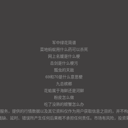
军中绿花简谱
菜地蚂蚁用什么药可以杀死
网上名媛是什么梗
击剑是什么梗污
瓢虫的天敌
69和70是什么意思梗
九总槟榔
花蛤属于海鲜还是河鲜
粉皮怎么做
吃了没熟的螃蟹怎么办
服务，提供的行情数据以及其它资料仅作为用户获取信息之目的，并不构
残缺、延时、错误所产生任何后果概不承担任何责任。市场有风险，投资