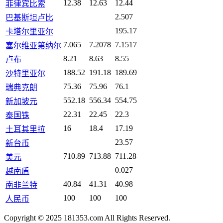
12.38
12.63
12.44
菲律宾比索
2.507
巴基斯坦卢比
195.17
卡塔尔里亚尔
7.065
7.2078
7.1517
塞尔维亚第纳尔
8.21
8.63
8.55
卢布
188.52
191.18
189.69
沙特里亚尔
75.36
75.96
76.1
瑞典克朗
552.18
556.34
554.75
新加坡元
22.31
22.45
22.3
泰国铢
16
18.4
17.19
土耳其里拉
23.57
新台币
710.89
713.88
711.28
美元
0.027
越南盾
40.84
41.31
40.98
南非兰特
100
100
100
人民币
Copyright © 2025 181353.com All Rights Reserved.